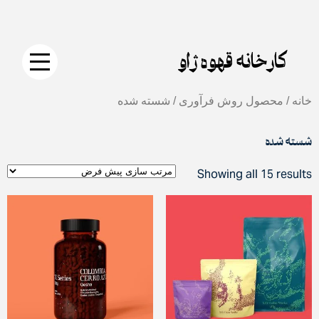
جستجو
دکمه
Skip
برای:
جستجو
to
content
کارخانه قهوه ژاو
خانه
/ محصول روش فرآوری / شسته شده
شسته شده
Showing all 15 results