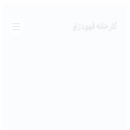
جستجو
دکمه
Skip
برای:
جستجو
to
content
کارخانه قهوه ژاو