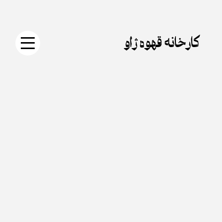
جستجو
دکمه
Skip
برای:
جستجو
to
content
کارخانه قهوه ژاو