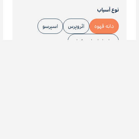
نوع آسیاب
دانه قهوه
ائروپرس
اسپرسو
سایر ابزارهای چکه‌ای
سایر ابزارهای غوطه‌وری
سرد دم
فرنچ پرس
قهوه ترک
قهوه‌آزمایی
کمکس
موکاپات
وی ۶۰
بسته بندی
۸۰ گرمی