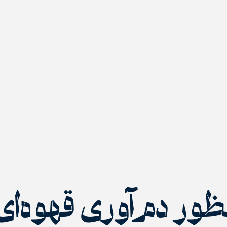
ور دم‌آوری قهوه‌ای د