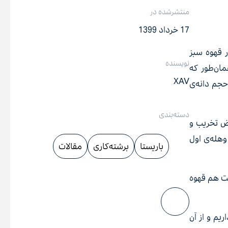
منتشرشده در
17 خرداد 1399
 قهوه سبز
نویسنده
وه هستند. همان‌طور که
XAV
حجم دانه‌ی
دسته‌بندی
رض تخریب و
هداری (Storage) دچار آن می‌شود در وهله‌ی اول
باریستا
برشته‌کاری
مقالات
بت هم قهوه
یم و از آن