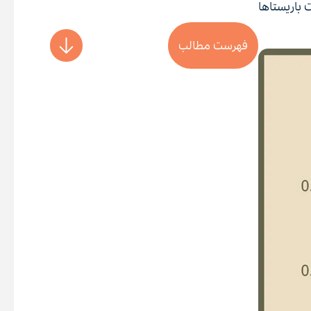
باریستا‌ها
فهرست مطالب