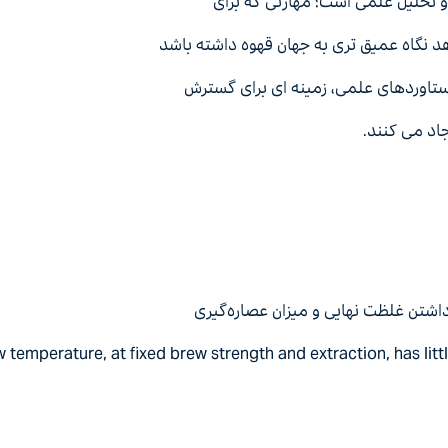
 و ﺗﺤﻠﯿﻞ ﻋﻠﻤﯽ اﺳﺖ؛ ﻣﻬﺎرﺗﯽ ﮐﻪ ﺑﺮای
ﺪ ﻧﮕﺎه ﻋﻤﯿﻖ ﺗﺮی ﺑﻪ ﺟﻬﺎن ﻗﻬﻮه داﺷﺘﻪ ﺑﺎﺷﺪ
ﺳﺘﺎوردﻫﺎی ﻋﻠﻤﯽ، زﻣﯿﻨﻪ ای ﺑﺮای ﮔﺴﺘﺮش
ﺎد ﻣﯽ ﮐﻨﻨﺪ.
 temperature, at fixed brew strength and extraction, has litt