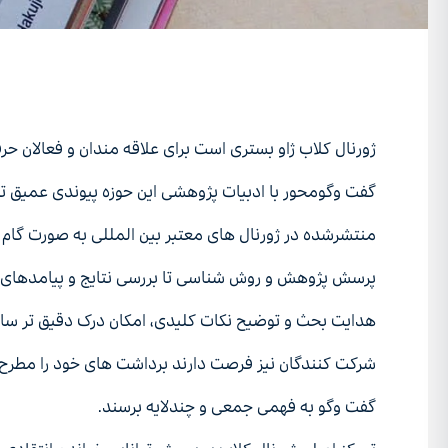
351
/home/h251570/public_html/wp-content/themes/xavmmxxiv/woocommerce/content-single-product.php on line
v/woocommerce/content-single-product.php
on line
351
">
ژورﻧﺎل ﮐﻼب ژاو ﺑﺴﺘﺮی اﺳﺖ ﺑﺮای ﻋﻼﻗﻪ ﻣﻨﺪان و ﻓﻌﺎﻻن ﺣﺮﻓ
ﮔﻔﺖ وﮔﻮﻣﺤﻮر ﺑﺎ ادﺑﯿﺎت ﭘﮋوﻫﺸﯽ اﯾﻦ ﺣﻮزه ﭘﯿﻮﻧﺪی ﻋﻤﯿﻖ ﺗﺮ
ﻣﻨﺘﺸﺮﺷﺪه در ژورﻧﺎل ﻫﺎی ﻣﻌﺘﺒﺮ ﺑﯿﻦ اﻟﻤﻠﻠﯽ ﺑﻪ ﺻﻮرت ﮔﺎم ﺑ
ﭘﺮﺳﺶ ﭘﮋوﻫﺶ و روش ﺷﻨﺎﺳﯽ ﺗﺎ ﺑﺮرﺳﯽ ﻧﺘﺎﯾﺞ و ﭘﯿﺎﻣﺪﻫﺎی آ
ﻫﺪاﯾﺖ ﺑﺤﺚ و ﺗﻮﺿﯿﺢ ﻧﮑﺎت ﮐﻠﯿﺪی، اﻣﮑﺎن درک دﻗﯿﻖ ﺗﺮ ﺳﺎﺧ
ﺷﺮﮐﺖ ﮐﻨﻨﺪﮔﺎن ﻧﯿﺰ ﻓﺮﺻﺖ دارﻧﺪ ﺑﺮداﺷﺖ ﻫﺎی ﺧﻮد را ﻣﻄﺮح ﮐ
ﮔﻔﺖ وﮔﻮ ﺑﻪ ﻓﻬﻤﯽ ﺟﻤﻌﯽ و ﭼﻨﺪﻻﯾﻪ ﺑﺮﺳﻨﺪ.