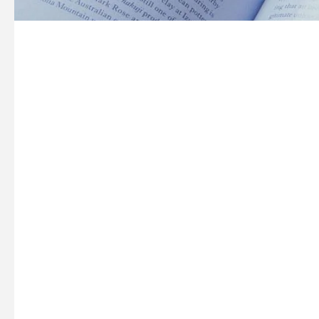
Warning
: Attempt to read property "ID" on null in
/