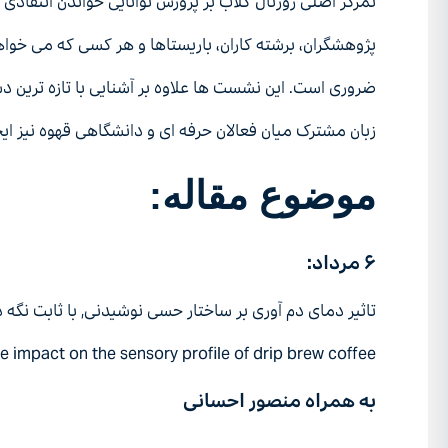
ﺗﻤﺮﮐﺰ اﺻﻠﯽ ژورﻧﺎل ﮐﻼب ﺑﺮ ﭘﺮورش ﺗﻮاﻧﺎﯾﯽ ﺧﻮاﻧﺪن اﻧﺘﻘﺎدی
ﭘﮋوﻫﺸﮕﺮان، ﺑﺮﺷﺘﻪ ﮐﺎران، ﺑﺎرﯾﺴﺘﺎﻫﺎ و ﻫﺮ ﮐﺴﯽ ﮐﻪ ﻣﯽ ﺧﻮاﻫ
ﺿﺮوری اﺳﺖ. اﯾﻦ ﻧﺸﺴﺖ ﻫﺎ ﻋﻼوه ﺑﺮ آﺷﻨﺎﯾﯽ ﺑﺎ ﺗﺎزه ﺗﺮﯾﻦ د
زﺑﺎن ﻣﺸﺘﺮک ﻣﯿﺎن ﻓﻌﺎﻻن ﺣﺮﻓﻪ ای و داﻧﺸﮕﺎﻫﯽ ﻗﻬﻮه ﻧﯿﺰ اﯾﺠ
موضوع مقاله
:
۶ مرداد:
تاثیر دمای دم آوری بر ساختار حسی نوشیدنی٬ با ثابت نگه داشتن غلظت نهایی و میزان عصاره‌گیری
le impact on the sensory profile of drip brew coffee
به همراه منصور احسانی