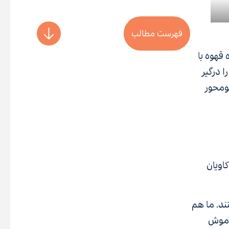
فهرست مطالب
اره قهوه با
ا درگیر
گومحور
اویان
ند. ما هم
راموش