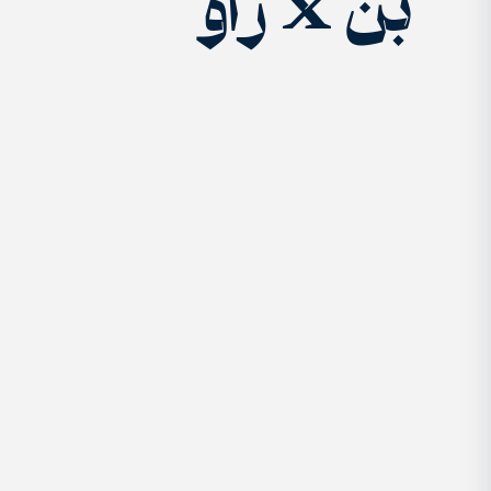
بُن x ژاو