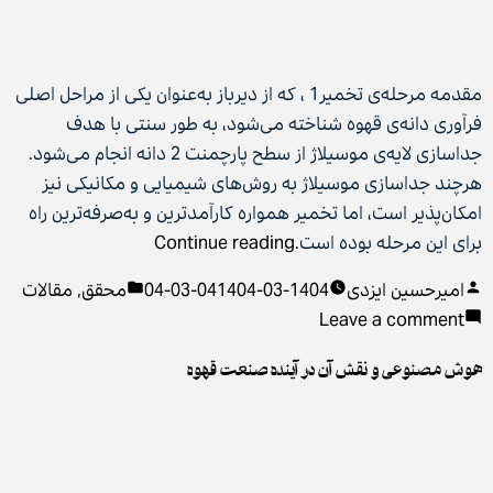
مقدمه مرحله‌ی تخمیر1 ، که از دیرباز به‌عنوان یکی از مراحل اصلی
فرآوری دانه‌ی قهوه شناخته می‌شود، به طور سنتی با هدف
جداسازی لایه‌ی موسیلاژ از سطح پارچمنت 2 دانه انجام می‌شود.
هرچند جداسازی موسیلاژ به روش‌های شیمیایی و مکانیکی نیز
امکان‌پذیر است، اما تخمیر همواره کارآمدترین و به‌صرفه‌ترین راه
“مخمرها
برای این مرحله بوده است.
Continue reading
و
Posted
Posted
امیرحسین ایزدی
1404-03-04
1404-03-04
محقق
,
مقالات
نقش
in
on
by
Leave a comment
آن‌ها
مخمرها
در
هوش مصنوعی و نقش آن در آینده صنعت قهوه
و
شکل‌دهی
نقش
نمایه‌ی
آن‌ها
طعمی
در
فنجان