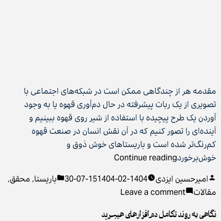
مقدمه هر از چندگاهی ممکن است در شبکه‌های اجتماعی با
تصویری از یک ربات پیشرفته در حال دم‌آوری قهوه یا به وجود
آوردن یک طرح پیچیده با استفاده از شیر روی قهوه ببینیم و
آینده‌ای را تصور کنیم که در آن نقش انسان در صنعت قهوه
کم‌رنگ‌تر شده است و باریستاهای خوش ذوق و
“هوش
خوش‌برخورد
Continue reading
مصنوعی
Posted
Posted
امیرحسین ایزدی
1404-02-15
1404-07-30
باریستا
,
محقق
,
و
in
on
by
مقالات
Leave a comment
نقش
هوش
آن
نگاهی به روند تکامل دم‌افزارهای هیبرید
مصنوعی