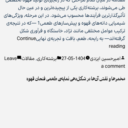
طی می‌شوند، برشته‌کاری یکی از پیچیده‌ترین و در عین حال
تأثیرگذارترین فرآیندها محسوب می‌شود. در این مرحله، ویژگی‌های
شیمیایی دانه‌های قهوه و پیش‌ساز‌های طعمی1 —که در نتیجه‌ی
ترکیب عوامل مختلفی مانند نژاد، خاستگاه و فرآوری شکل
گرفته‌اند— به رایحه، طعم، بافت و تجربه‌ی نهایی
Continue
“نقش
reading
رقم
Posted
Posted
امیرحسین ایزدی
1404-05-27
برشته‌کاری
,
مقالات
Leave
در
in
on
by
a comment
طراحی
نقش
نمایه‌ی
مخمرها و نقش آن‌ها در شکل‌دهی نمایه‌ی طعمی فنجان قهوه
رقم
برشته‌کاری
در
|
طراحی
مروری
نمایه‌ی
بر
برشته‌کاری
مدل
|
پیشنهادی
مروری