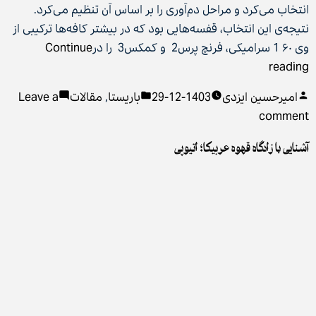
انتخاب می‌کرد و مراحل دم‌آوری را بر اساس آن تنظیم می‌کرد.
نتیجه‌ی این انتخاب، قفسه‌هایی بود که در بیشتر کافه‌ها ترکیبی از
وی ۶۰ 1 سرامیکی، فرنچ پرس2 و کمکس3 را در
Continue
“نگاهی
reading
به
Posted
Posted
امیرحسین ایزدی
1403-12-29
باریستا
,
مقالات
Leave a
روند
in
on
by
comment
تکامل
نگاهی
دم‌افزارهای
آشنایی با زادگاه قهوه عربیکا؛ اتیوپی
به
هیبرید”
روند
تکامل
دم‌افزارهای
هیبرید