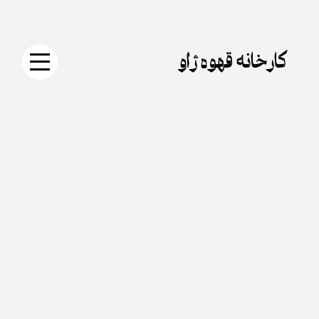
جستجو
دکمه
Skip
برای:
جستجو
to
content
کارخانه قهوه ژاو