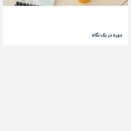
/home/h251570/public_html/wp-
content/themes/xavmmxxiv/woocommerce/content-
single-product.php on line
351
دوره در یک نگاه
Warning
: Attempt to read property "ID" on null in
در دوره
ارزیابی حسی با بخش
های مختلف حس چشایی و
/home/h251570/public_html/wp-
بویایی انسان آشنایی پیدا می
کنیم و سپس با نوشیدن طیف
content/themes/xavmmxxiv/woocommerce/content-
وسیعی از قهوه و مواد خوراکی دیگر، قهوه
آزمایی به روش
single-product.php
on line
351
انجمن جهانی قهوه
ی تخصصی را یاد می
گیریم.
">
یادگیری این مهارت برای هر کسی که در صنعت قهوه
مشغول به کار است، یکی از پیش‌نیازهاست و با فراگیری آن
می
توانید با درک طعمی بهتری، نوشیدنی خود را ارزیابی کنید
و از فنجان قهوه‌تان لذت ببرید.
حواس انسان دقیق
ترین و کاربردی
ترین سازوکار برای ارزیابی
است. در همه
صنایع غذایی و نوشیدنی، شاخه
ای برای