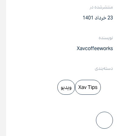
منتشرشده در
23 خرداد 1401
نویسنده
Xavcoffeeworks
دسته‌بندی
Xav Tips
ویدیو