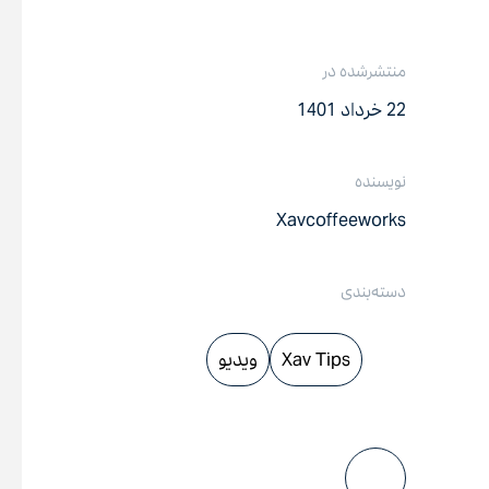
منتشرشده در
22 خرداد 1401
نویسنده
Xavcoffeeworks
دسته‌بندی
Xav Tips
ویدیو