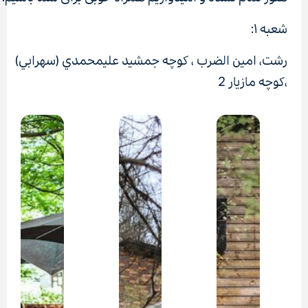
شعبه ۱:
رشت، امين الضرب ، كوچه جمشيد عليمحمدي (سهرابي)
،كوچه مازيار 2