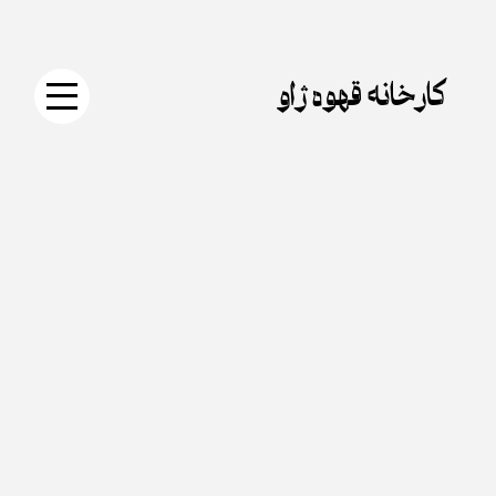
جستجو
دکمه
Skip
برای:
جستجو
to
content
کارخانه قهوه ژاو