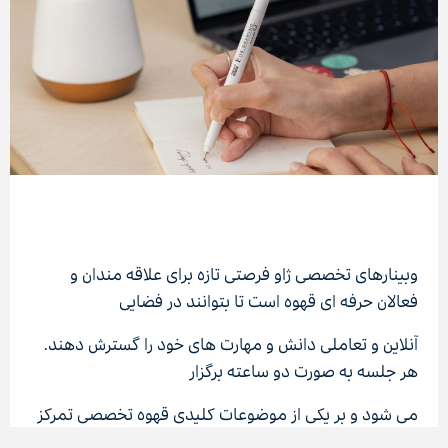
/home/h251570/public_html/wp-
content/themes/xavmmxxiv/woocommerce/content-
single-product.php on line
351
وﺑﯿﻨﺎرﻫﺎی ﺗﺨﺼﺼﯽ ژاو ﻓﺮﺻﺘﯽ ﺗﺎزه ﺑﺮای ﻋﻼﻗﻪ ﻣﻨﺪان و
ﻓﻌﺎﻻن ﺣﺮﻓﻪ ای ﻗﻬﻮه اﺳﺖ ﺗﺎ ﺑﺘﻮاﻧﻨﺪ در ﻓﻀﺎﯾﯽ
Warning
: Attempt to read property "ID" on null in
/home/h251570/public_html/wp-
آﻧﻼﯾﻦ و ﺗﻌﺎﻣﻠﯽ داﻧﺶ و ﻣﻬﺎرت ﻫﺎی ﺧﻮد را ﮔﺴﺘﺮش دﻫﻨﺪ.
content/themes/xavmmxxiv/woocommerce/content-
ﻫﺮ ﺟﻠﺴﻪ ﺑﻪ ﺻﻮرت دو ﺳﺎﻋﺘﻪ ﺑﺮﮔﺰار
single-product.php
on line
351
">
ﻣﯽ ﺷﻮد و ﺑﺮ ﯾﮑﯽ از ﻣﻮﺿﻮﻋﺎت ﮐﻠﯿﺪی ﻗﻬﻮه ﺗﺨﺼﺼﯽ ﺗﻤﺮﮐﺰ
دارد؛ از ﻣﺒﺎﻧﯽ ارزﯾﺎﺑﯽ ﺣﺴﯽ و ﺗﺤﻠﯿﻞ ﻗﻬﻮه