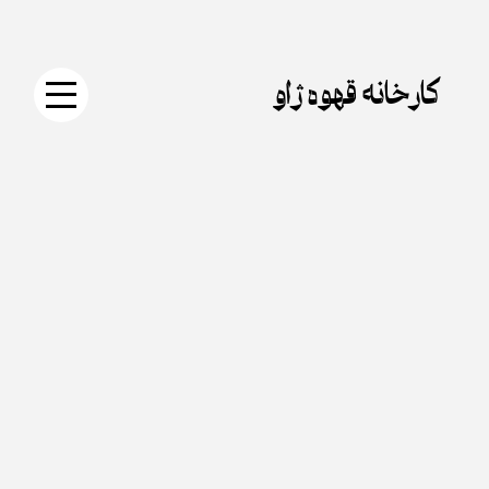
جستجو
دکمه
Skip
برای:
جستجو
to
content
کارخانه قهوه ژاو