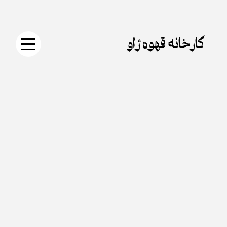
جستجو
دکمه
Skip
برای:
جستجو
to
content
کارخانه قهوه ژاو