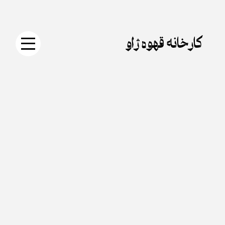
جستجو
دکمه
Skip
برای:
جستجو
to
content
کارخانه قهوه ژاو