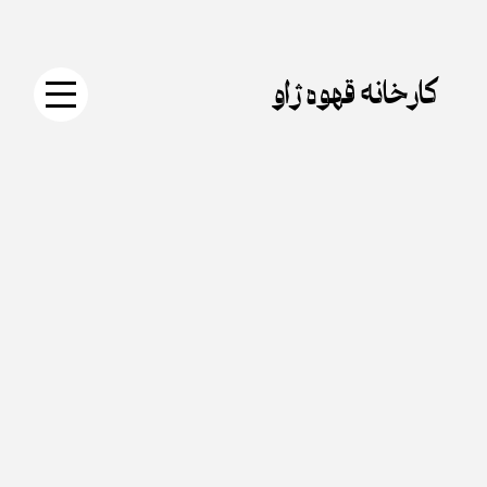
جستجو
دکمه
Skip
برای:
جستجو
to
content
کارخانه قهوه ژاو