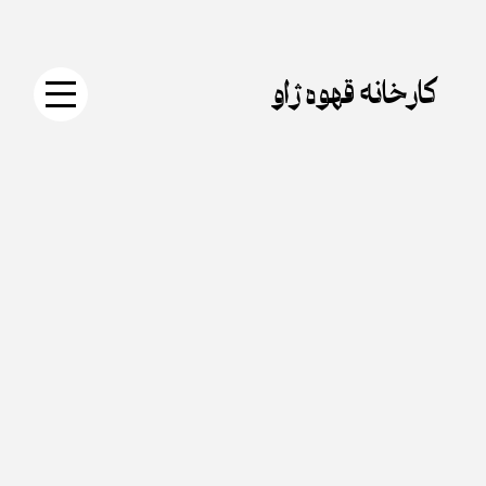
جستجو
دکمه
Skip
برای:
جستجو
to
content
کارخانه قهوه ژاو