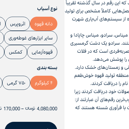
لیون گونی ۶۰‌ کیلوگرمی برسد که این رقم در سال گذشته تقریباً
نوع آسیاب
د. این منطقه با ارتفاع ۸۰۰ تا ۱۳۰۰ متر و فصل‌هایی کاملاً مشخص برای تولید
از سیستم‌های آب‌یاری شهرت
دانه قهوه
ائروپرس
ا
 سول د میناس، سرادو، میناس چاپادا و
سایر ابزارهای غوطه‌وری
ستند. سرادو یک دشت گرمسیری
ربه‌فردی است که در فلات
قهوه‌آزمایی
کمکس
ل را پوشش می‌دهد.
انی و زمستان‌های خشک دارد.
بسته بندی
ه عنوان منطقه تولید قهوه‌ خوش‌طعم
۴ کیلوگرم
۷۵۰ گرمی
ن، جوایز برتر را در سال ۲۰۱۹ برای محصولات خود دریافت کردند زیرا
ترین رقم‌های آن عبارتند از:
ت با فرآوری شسته‌ هستند که
4,080,000
تومان
–
170,000
تو