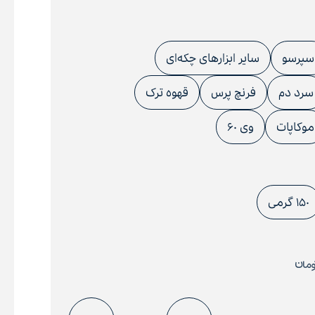
سپرسو
سایر ابزارهای چکه‌ای
سرد دم
فرنچ پرس
قهوه ترک
موکاپات
وی ۶۰
۱۵۰ گرمی
Price
مان
range:
170,000 تومان