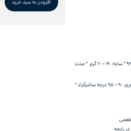
افزودن به سبد خرید
اسپرسو: نسبت عصاره‌گیری: ۱:۲ * دمای عصاره‌گیری: ۹۱ – ۹۳ * سابه: ۱۹ – ۲۰ گرم * مدت
دم‌آوری با دستگاه: نسبت دم‌آوری: ۱:۱۶ – ۱:۱۷.۵ * دمای دم‌آوری: ۹۰ – ۹۵ درجه سانتیگراد *
طعمی
در رایحه